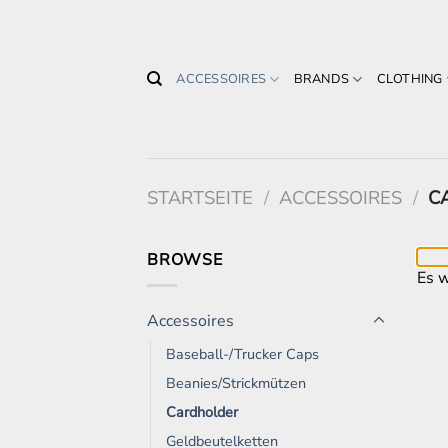
Zum
Inhalt
springen
ACCESSOIRES
BRANDS
CLOTHING
STARTSEITE
/
ACCESSOIRES
/
C
BROWSE
Es w
Accessoires
Baseball-/Trucker Caps
Beanies/Strickmützen
Cardholder
Geldbeutelketten