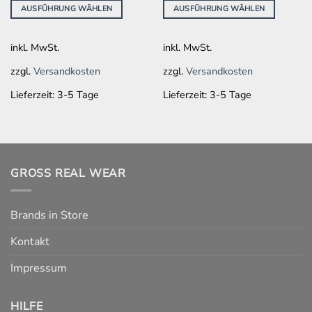
AUSFÜHRUNG WÄHLEN
AUSFÜHRUNG WÄHLEN
auf.
auf.
Die
Die
Optionen
Optionen
inkl. MwSt.
inkl. MwSt.
können
können
auf
auf
zzgl.
Versandkosten
zzgl.
Versandkosten
der
der
Lieferzeit:
3-5 Tage
Lieferzeit:
3-5 Tage
Produktseite
Produktseite
gewählt
gewählt
werden
werden
GROSS REAL WEAR
Brands in Store
Kontakt
Impressum
HILFE