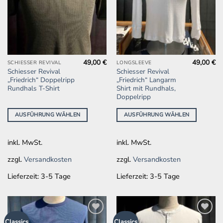
49,00
€
49,00
€
Dieses
Dieses
SCHIESSER REVIVAL
LONGSLEEVE
Schiesser Revival
Schiesser Revival
Produkt
Produkt
„Friedrich“ Doppelripp
„Friedrich“ Langarm
weist
weist
Rundhals T-Shirt
Shirt mit Rundhals,
mehrere
mehrere
Doppelripp
Varianten
Varianten
AUSFÜHRUNG WÄHLEN
AUSFÜHRUNG WÄHLEN
auf.
auf.
Die
Die
Optionen
Optionen
inkl. MwSt.
inkl. MwSt.
können
können
auf
auf
zzgl.
Versandkosten
zzgl.
Versandkosten
der
der
Lieferzeit:
3-5 Tage
Lieferzeit:
3-5 Tage
Produktseite
Produktseite
gewählt
gewählt
werden
werden
Zur
Zur
Classics
Classics