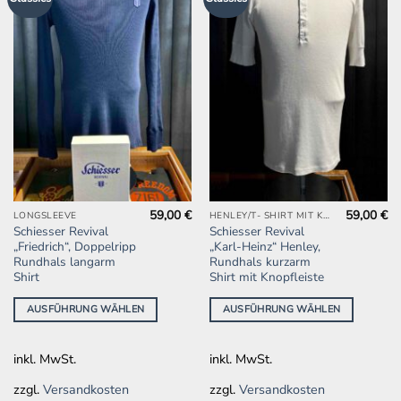
Wunschliste
Wunschliste
hinzufügen
hinzufügen
59,00
€
59,00
€
Dieses
Dieses
LONGSLEEVE
HENLEY/T- SHIRT MIT KNOPFLEISTE
Schiesser Revival
Schiesser Revival
Produkt
Produkt
„Friedrich“, Doppelripp
„Karl-Heinz“ Henley,
weist
weist
Rundhals langarm
Rundhals kurzarm
mehrere
mehrere
Shirt
Shirt mit Knopfleiste
Varianten
Varianten
AUSFÜHRUNG WÄHLEN
AUSFÜHRUNG WÄHLEN
auf.
auf.
Die
Die
Optionen
Optionen
inkl. MwSt.
inkl. MwSt.
können
können
auf
auf
zzgl.
Versandkosten
zzgl.
Versandkosten