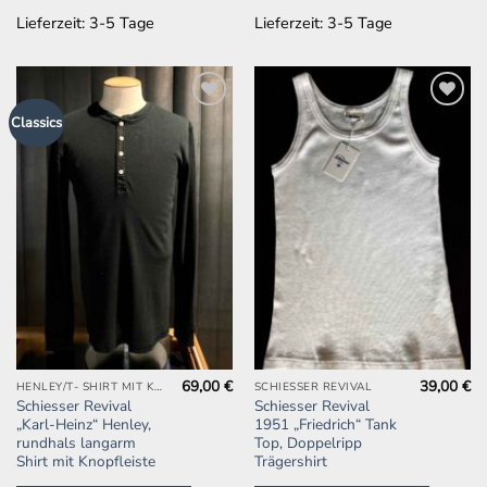
der
der
Lieferzeit:
3-5 Tage
Lieferzeit:
3-5 Tage
Produktseite
Produktseite
gewählt
gewählt
werden
werden
Zur
Zur
Classics
Wunschliste
Wunschliste
hinzufügen
hinzufügen
69,00
€
39,00
€
Dieses
Dieses
HENLEY/T- SHIRT MIT KNOPFLEISTE
SCHIESSER REVIVAL
Schiesser Revival
Schiesser Revival
Produkt
Produkt
„Karl-Heinz“ Henley,
1951 „Friedrich“ Tank
weist
weist
rundhals langarm
Top, Doppelripp
mehrere
mehrere
Shirt mit Knopfleiste
Trägershirt
Varianten
Varianten