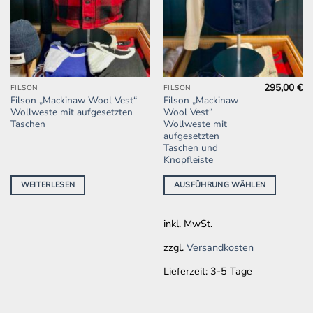
295,00
€
Dieses
FILSON
FILSON
Filson „Mackinaw Wool Vest“
Filson „Mackinaw
Produkt
Wollweste mit aufgesetzten
Wool Vest“
weist
Taschen
Wollweste mit
mehrere
aufgesetzten
Taschen und
Varianten
Knopfleiste
auf.
Die
WEITERLESEN
AUSFÜHRUNG WÄHLEN
Optionen
können
auf
inkl. MwSt.
der
zzgl.
Versandkosten
Produktseite
gewählt
Lieferzeit:
3-5 Tage
werden