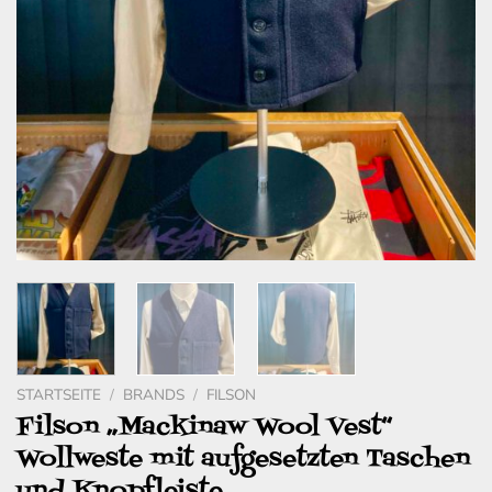
STARTSEITE
/
BRANDS
/
FILSON
Filson „Mackinaw Wool Vest“
Wollweste mit aufgesetzten Taschen
und Knopfleiste