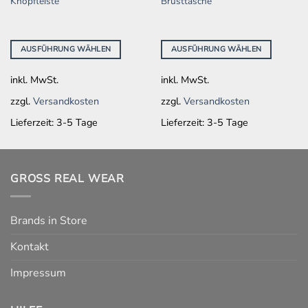
Knopfleiste
Brusttasche
Die
Die
Optionen
Optionen
können
können
AUSFÜHRUNG WÄHLEN
AUSFÜHRUNG WÄHLEN
auf
auf
der
der
inkl. MwSt.
inkl. MwSt.
Produktseite
Produktseite
gewählt
gewählt
zzgl.
Versandkosten
zzgl.
Versandkosten
werden
werden
Lieferzeit:
3-5 Tage
Lieferzeit:
3-5 Tage
GROSS REAL WEAR
Brands in Store
Kontakt
Impressum