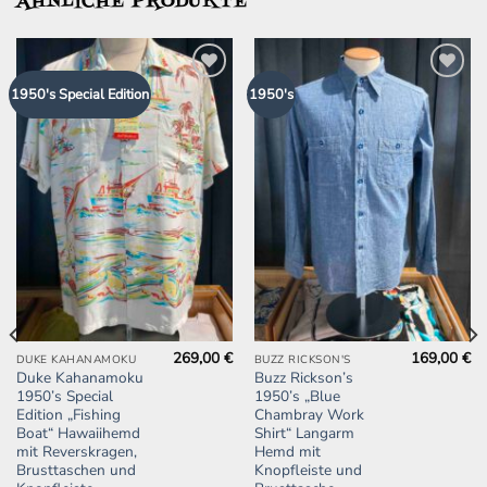
ÄHNLICHE PRODUKTE
Zur
Zur
1950's Special Edition
1950's
Wunschliste
Wunschliste
hinzufügen
hinzufügen
269,00
€
169,00
€
Dieses
Dieses
DUKE KAHANAMOKU
BUZZ RICKSON'S
Duke Kahanamoku
Buzz Rickson’s
Produkt
Produkt
1950’s Special
1950’s „Blue
weist
weist
Edition „Fishing
Chambray Work
mehrere
mehrere
Boat“ Hawaiihemd
Shirt“ Langarm
mit Reverskragen,
Hemd mit
Varianten
Varianten
Brusttaschen und
Knopfleiste und
auf.
auf.