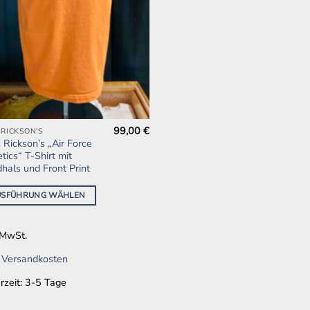
99,00
€
 RICKSON'S
es
 Rickson’s „Air Force
ukt
tics“ T-Shirt mit
t
hals und Front Print
ere
USFÜHRUNG WÄHLEN
anten
. MwSt.
onen
.
Versandkosten
en
rzeit:
3-5 Tage
uktseite