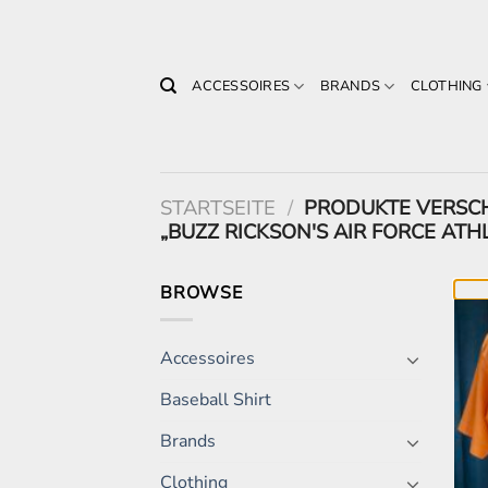
Zum
Inhalt
springen
ACCESSOIRES
BRANDS
CLOTHING
STARTSEITE
/
PRODUKTE VERSC
„BUZZ RICKSON'S AIR FORCE ATHL
BROWSE
Accessoires
Baseball Shirt
Brands
Clothing