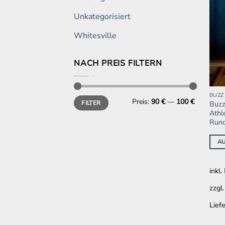
Unkategorisiert
Whitesville
NACH PREIS FILTERN
BUZZ
Dies
Min.
Max.
Preis:
90 €
—
100 €
FILTER
Buzz
Preis
Preis
Prod
Athle
weis
Rund
mehr
A
Vari
auf.
Die
inkl
Opti
zzgl
könn
auf
Liefe
der
Prod