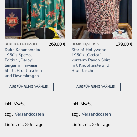
269,00
€
179,00
€
Dieses
Dieses
DUKE KAHANAMOKU
HEMDEN/SHIRTS
Duke Kahanamoku
Star of Hollywood
Produkt
Produkt
1950’s Special
1950’s „Ocelot“
weist
weist
Edition „Derby“
kurzarm Rayon Shirt
mehrere
mehrere
langarm Hawaiian
mit Knopfleiste und
Shirt , Brusttaschen
Brusttasche
Varianten
Varianten
und Reverskragen
auf.
auf.
Die
Die
AUSFÜHRUNG WÄHLEN
AUSFÜHRUNG WÄHLEN
Optionen
Optionen
können
können
auf
auf
inkl. MwSt.
inkl. MwSt.
der
der
zzgl.
Versandkosten
zzgl.
Versandkosten
Produktseite
Produktseite
gewählt
gewählt
Lieferzeit:
3-5 Tage
Lieferzeit:
3-5 Tage
werden
werden