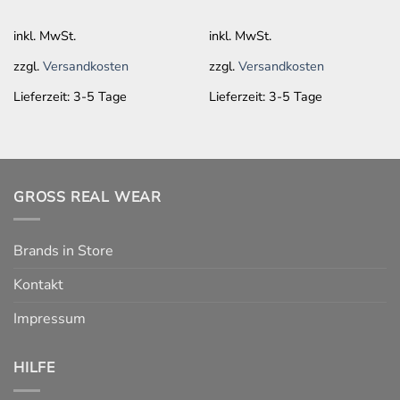
können
können
auf
auf
inkl. MwSt.
inkl. MwSt.
der
der
zzgl.
Versandkosten
zzgl.
Versandkosten
Produktseite
Produktseite
gewählt
gewählt
Lieferzeit:
3-5 Tage
Lieferzeit:
3-5 Tage
werden
werden
GROSS REAL WEAR
Brands in Store
Kontakt
Impressum
HILFE