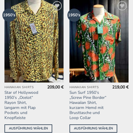
Zur
Zur
1950's
1950's
Wunschliste
Wunschliste
hinzufügen
hinzufügen
209,00
€
219,00
€
Dieses
Dieses
HAWAIIAN SHIRTS
HAWAIIAN SHIRTS
Star of Hollywood
Sun Surf 1950’s
Produkt
Produkt
1950’s „Ocelot“
„Screw Pine Border“
weist
weist
Rayon Shirt,
Hawaiian Shirt,
mehrere
mehrere
langarm mit Flap
kurzarm Hemd mit
Pockets und
Brusttasche und
Varianten
Varianten
Knopfleiste
Loop Collar
auf.
auf.
Die
Die
AUSFÜHRUNG WÄHLEN
AUSFÜHRUNG WÄHLEN
Optionen
Optionen