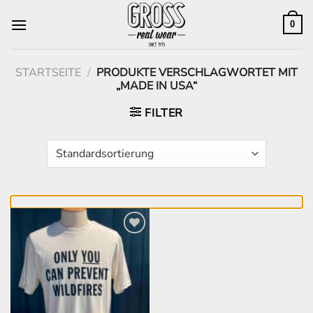
Zum
Inhalt
0
springen
STARTSEITE
/
PRODUKTE VERSCHLAGWORTET MIT
„MADE IN USA“
FILTER
Zur
Wunschliste
hinzufügen