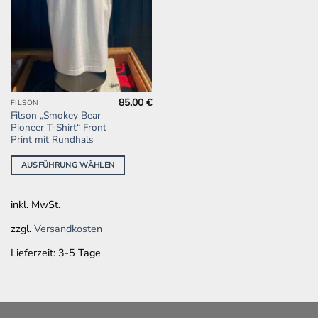
85,00
€
Dieses
FILSON
Filson „Smokey Bear
Produkt
Pioneer T-Shirt“ Front
weist
Print mit Rundhals
mehrere
Varianten
AUSFÜHRUNG WÄHLEN
auf.
Die
inkl. MwSt.
Optionen
können
zzgl.
Versandkosten
auf
Lieferzeit:
3-5 Tage
der
Produktseite
gewählt
werden