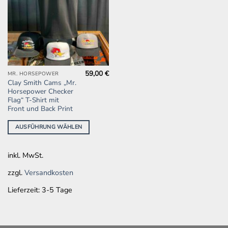
59,00
€
Dieses
MR. HORSEPOWER
Clay Smith Cams „Mr.
Produkt
Horsepower Checker
weist
Flag“ T-Shirt mit
mehrere
Front und Back Print
Varianten
AUSFÜHRUNG WÄHLEN
auf.
Die
Optionen
inkl. MwSt.
können
auf
zzgl.
Versandkosten
der
Lieferzeit:
3-5 Tage
Produktseite
gewählt
werden