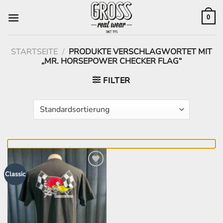
Zum
Inhalt
0
springen
STARTSEITE
/
PRODUKTE VERSCHLAGWORTET MIT
„MR. HORSEPOWER CHECKER FLAG“
FILTER
Zur
Classic
Wunschliste
hinzufügen