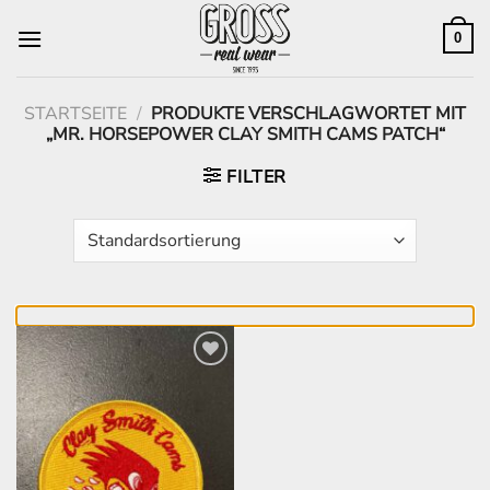
Zum
Inhalt
0
springen
STARTSEITE
/
PRODUKTE VERSCHLAGWORTET MIT
„MR. HORSEPOWER CLAY SMITH CAMS PATCH“
FILTER
Zur
Wunschliste
hinzufügen