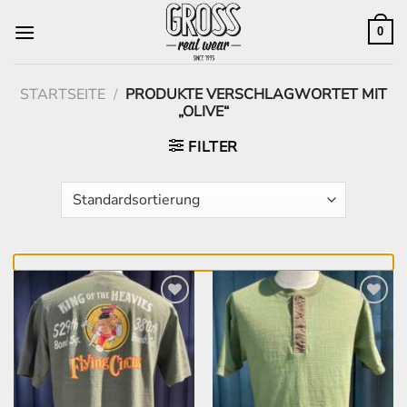
Zum
Inhalt
0
springen
STARTSEITE
/
PRODUKTE VERSCHLAGWORTET MIT
„OLIVE“
FILTER
Zur
Zur
Wunschliste
Wunschliste
hinzufügen
hinzufügen