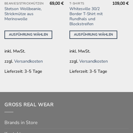
69,00
€
109,00
€
Dieses
Dieses
BEANIES/STRICKMÜTZEN
T-SHIRTS
Stetson Wollbeanie,
Whitesville 30/2
Produkt
Produkt
Strickmütze aus
Border T-Shirt mit
weist
weist
Merinowolle
Rundhals und
mehrere
mehrere
Blockstreifen
Varianten
Varianten
AUSFÜHRUNG WÄHLEN
AUSFÜHRUNG WÄHLEN
auf.
auf.
Die
Die
Optionen
Optionen
inkl. MwSt.
inkl. MwSt.
können
können
auf
auf
zzgl.
Versandkosten
zzgl.
Versandkosten
der
der
Lieferzeit:
3-5 Tage
Lieferzeit:
3-5 Tage
Produktseite
Produktseite
gewählt
gewählt
werden
werden
GROSS REAL WEAR
Brands in Store