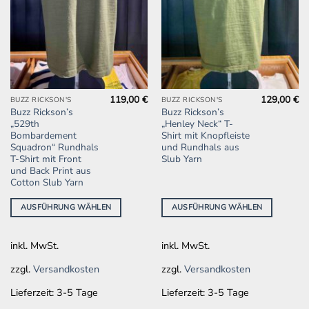
119,00
€
129,00
€
Dieses
Dieses
BUZZ RICKSON'S
BUZZ RICKSON'S
Buzz Rickson’s
Buzz Rickson’s
Produkt
Produkt
„529th
„Henley Neck“ T-
weist
weist
Bombardement
Shirt mit Knopfleiste
mehrere
mehrere
Squadron“ Rundhals
und Rundhals aus
T-Shirt mit Front
Slub Yarn
Varianten
Varianten
und Back Print aus
auf.
auf.
Cotton Slub Yarn
Die
Die
Optionen
Optionen
AUSFÜHRUNG WÄHLEN
AUSFÜHRUNG WÄHLEN
können
können
auf
auf
inkl. MwSt.
inkl. MwSt.
der
der
Produktseite
Produktseite
zzgl.
Versandkosten
zzgl.
Versandkosten
gewählt
gewählt
werden
werden
Lieferzeit:
3-5 Tage
Lieferzeit:
3-5 Tage