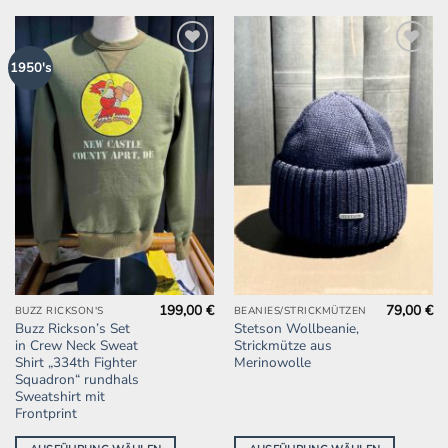
Zur
Zur
1950's
Wunschliste
Wunschliste
hinzufügen
hinzufügen
199,00
€
79,00
€
Dieses
Dieses
BUZZ RICKSON'S
BEANIES/STRICKMÜTZEN
Buzz Rickson’s Set
Stetson Wollbeanie,
Produkt
Produkt
in Crew Neck Sweat
Strickmütze aus
weist
weist
Shirt „334th Fighter
Merinowolle
mehrere
mehrere
Squadron“ rundhals
Sweatshirt mit
Varianten
Varianten
Frontprint
auf.
auf.
Die
Die