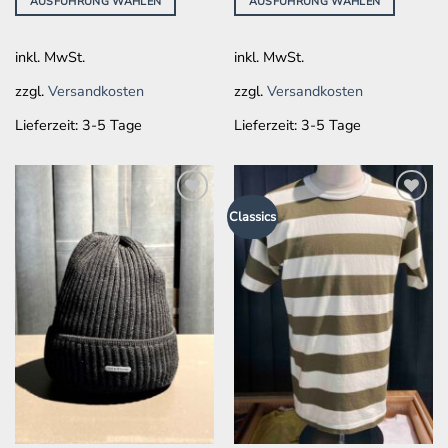
AUSFÜHRUNG WÄHLEN
AUSFÜHRUNG WÄHLEN
Optionen
Optionen
können
können
auf
auf
inkl. MwSt.
inkl. MwSt.
der
der
zzgl.
Versandkosten
zzgl.
Versandkosten
Produktseite
Produktseite
gewählt
gewählt
Lieferzeit:
3-5 Tage
Lieferzeit:
3-5 Tage
werden
werden
Zur
Zur
Classics
Wunschliste
Wunschliste
hinzufügen
hinzufügen