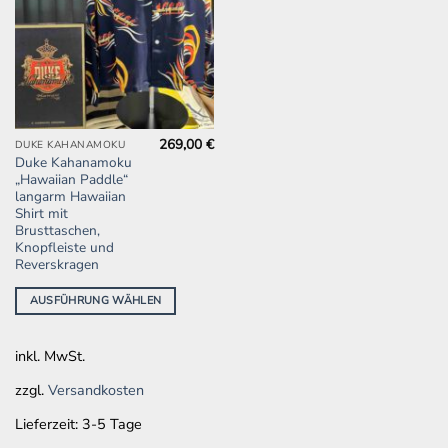
269,00
€
Dieses
DUKE KAHANAMOKU
Duke Kahanamoku
Produkt
„Hawaiian Paddle“
weist
langarm Hawaiian
mehrere
Shirt mit
Brusttaschen,
Varianten
Knopfleiste und
auf.
Reverskragen
Die
Optionen
AUSFÜHRUNG WÄHLEN
können
auf
inkl. MwSt.
der
Produktseite
zzgl.
Versandkosten
gewählt
werden
Lieferzeit:
3-5 Tage