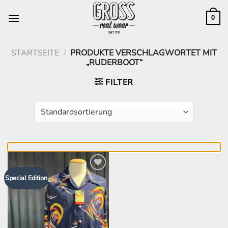
Zum
Inhalt
0
springen
STARTSEITE
/
PRODUKTE VERSCHLAGWORTET MIT
„RUDERBOOT“
FILTER
Zur
Special Edition
Wunschliste
hinzufügen