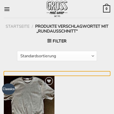
Zum
Inhalt
0
springen
STARTSEITE
/
PRODUKTE VERSCHLAGWORTET MIT
„RUNDAUSSCHNITT“
FILTER
Zur
Classics
Wunschliste
hinzufügen