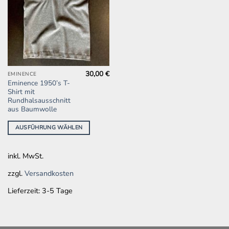
30,00
€
Dieses
EMINENCE
Eminence 1950’s T-
Produkt
Shirt mit
weist
Rundhalsausschnitt
mehrere
aus Baumwolle
Varianten
AUSFÜHRUNG WÄHLEN
auf.
Die
Optionen
inkl. MwSt.
können
auf
zzgl.
Versandkosten
der
Lieferzeit:
3-5 Tage
Produktseite
gewählt
werden