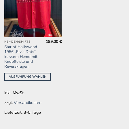
199,00
€
Dieses
HEMDEN/SHIRTS
Star of Hollywood
Produkt
1956 „Elvis Dots“
weist
kurzarm Hemd mit
mehrere
Knopfleiste und
Reverskragen
Varianten
auf.
AUSFÜHRUNG WÄHLEN
Die
Optionen
können
inkl. MwSt.
auf
zzgl.
Versandkosten
der
Produktseite
Lieferzeit:
3-5 Tage
gewählt
werden