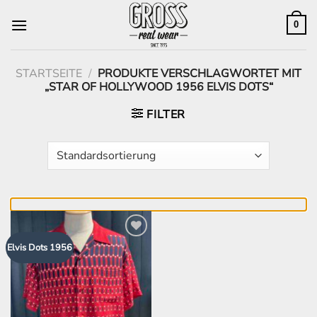
Zum
Inhalt
0
springen
STARTSEITE
/
PRODUKTE VERSCHLAGWORTET MIT
„STAR OF HOLLYWOOD 1956 ELVIS DOTS“
FILTER
Zur
Elvis Dots 1956
Wunschliste
hinzufügen