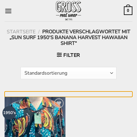
Zum
Inhalt
0
springen
STARTSEITE
/
PRODUKTE VERSCHLAGWORTET MIT
„SUN SURF 1950'S BANANA HARVEST HAWAIIAN
SHIRT“
FILTER
Zur
1950's
Wunschliste
hinzufügen