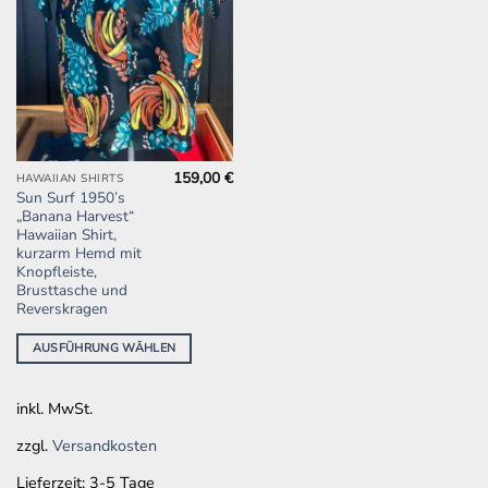
159,00
€
Dieses
HAWAIIAN SHIRTS
Sun Surf 1950’s
Produkt
„Banana Harvest“
weist
Hawaiian Shirt,
mehrere
kurzarm Hemd mit
Knopfleiste,
Varianten
Brusttasche und
auf.
Reverskragen
Die
Optionen
AUSFÜHRUNG WÄHLEN
können
auf
inkl. MwSt.
der
Produktseite
zzgl.
Versandkosten
gewählt
werden
Lieferzeit:
3-5 Tage