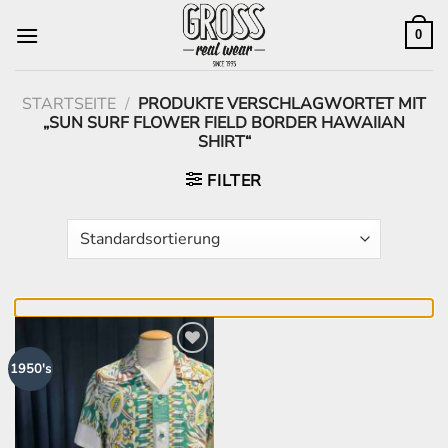
Zum
Inhalt
0
springen
STARTSEITE
/
PRODUKTE VERSCHLAGWORTET MIT
„SUN SURF FLOWER FIELD BORDER HAWAIIAN
SHIRT“
FILTER
Zur
1950's
Wunschliste
hinzufügen