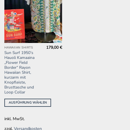
179,00
€
Dieses
HAWAIIAN SHIRTS
Sun Surf 1950’s
Produkt
Hauoli Kamaaina
weist
„Flower Field
mehrere
Border“ Rayon
Hawaiian Shirt,
Varianten
kurzarm mit
auf.
Knopfleiste,
Die
Brusttasche und
Optionen
Loop Collar
können
AUSFÜHRUNG WÄHLEN
auf
der
Produktseite
inkl. MwSt.
gewählt
werden
zzgl.
Versandkosten