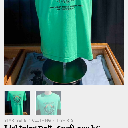
STARTSEITE
/
CLOTHING
/
T-SHIRTS