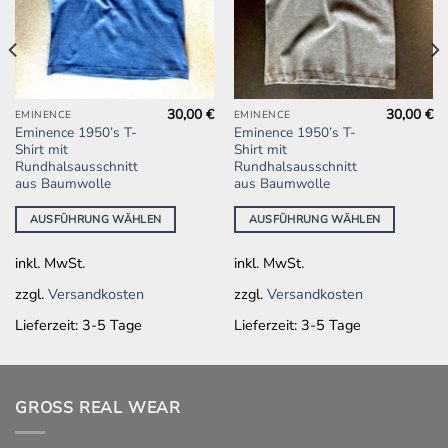
30,00
€
30,00
€
Dieses
Dieses
EMINENCE
EMINENCE
Eminence 1950’s T-
Eminence 1950’s T-
Produkt
Produkt
Shirt mit
Shirt mit
weist
weist
Rundhalsausschnitt
Rundhalsausschnitt
mehrere
mehrere
aus Baumwolle
aus Baumwolle
Varianten
Varianten
AUSFÜHRUNG WÄHLEN
AUSFÜHRUNG WÄHLEN
auf.
auf.
Die
Die
inkl. MwSt.
inkl. MwSt.
Optionen
Optionen
können
können
zzgl.
Versandkosten
zzgl.
Versandkosten
auf
auf
Lieferzeit:
3-5 Tage
Lieferzeit:
3-5 Tage
der
der
Produktseite
Produktseite
gewählt
gewählt
werden
werden
GROSS REAL WEAR