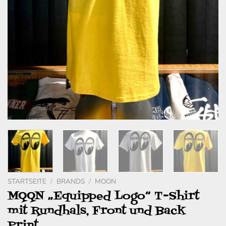
STARTSEITE
/
BRANDS
/
MOON
MQQN „Equipped Logo“ T-Shirt
mit Rundhals, Front und Back
Print