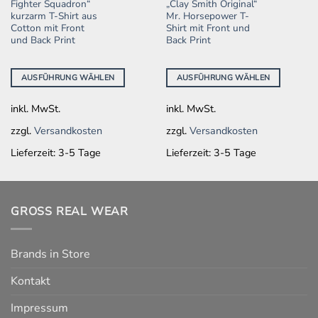
Fighter Squadron“
„Clay Smith Original“
weist
weist
kurzarm T-Shirt aus
Mr. Horsepower T-
mehrere
mehrere
Cotton mit Front
Shirt mit Front und
und Back Print
Back Print
Varianten
Varianten
auf.
auf.
Die
Die
AUSFÜHRUNG WÄHLEN
AUSFÜHRUNG WÄHLEN
Optionen
Optionen
können
können
inkl. MwSt.
inkl. MwSt.
auf
auf
der
der
zzgl.
Versandkosten
zzgl.
Versandkosten
Produktseite
Produktseite
Lieferzeit:
3-5 Tage
Lieferzeit:
3-5 Tage
gewählt
gewählt
werden
werden
GROSS REAL WEAR
Brands in Store
Kontakt
Impressum