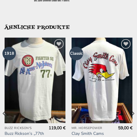
ÄHNLICHE PRODUKTE
Zur
Zur
1918
Classic
Wunschliste
Wunschliste
hinzufügen
hinzufügen
119,00
€
59,00
€
Dieses
Dieses
BUZZ RICKSON'S
MR. HORSEPOWER
Buzz Rickson’s „77th
Clay Smith Cams
Produkt
Produkt