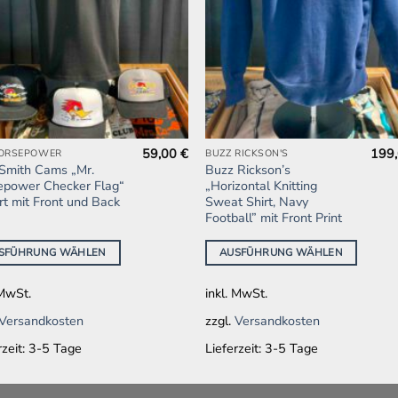
59,00
€
199
HORSEPOWER
BUZZ RICKSON'S
es
Dieses
 Smith Cams „Mr.
Buzz Rickson’s
kt
Produkt
epower Checker Flag“
„Horizontal Knitting
weist
rt mit Front und Back
Sweat Shirt, Navy
Football” mit Front Print
ere
mehrere
nten
Varianten
SFÜHRUNG WÄHLEN
AUSFÜHRUNG WÄHLEN
auf.
Die
 MwSt.
inkl. MwSt.
onen
Optionen
en
können
Versandkosten
zzgl.
Versandkosten
auf
rzeit:
3-5 Tage
Lieferzeit:
3-5 Tage
der
ktseite
Produktseite