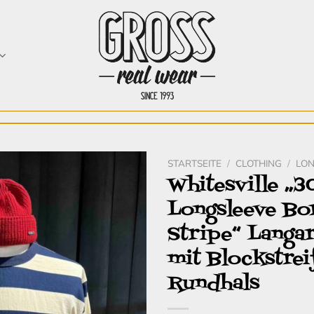
STARTSEITE
/
CLOTHING
/
LON
Whitesville „3
Zur
Longsleeve Bo
Wunschliste
hinzufügen
Stripe“ Langa
mit Blockstrei
Rundhals