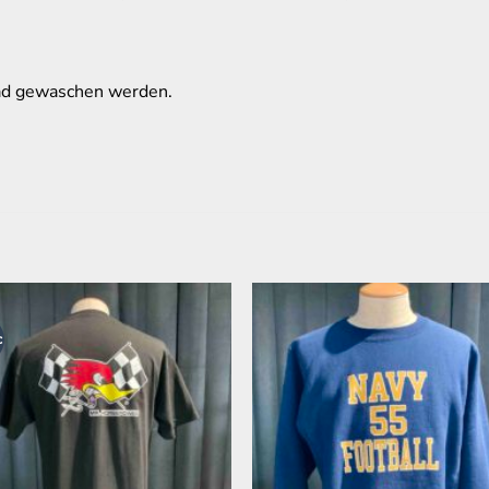
rad gewaschen werden.
c
Zur
Zur
Wunschliste
Wunschli
hinzufügen
hinzufüg