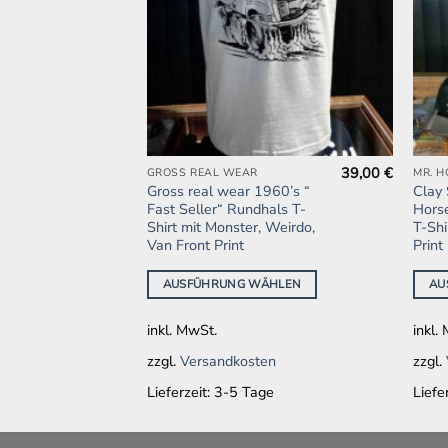
129,00
€
39,00
€
GROSS REAL WEAR
MR. 
Dieses
Dies
enley
Gross real wear 1960’s “
Clay
Produkt
Produ
Fast Seller“ Rundhals T-
Hors
weist
weist
undhals
Shirt mit Monster, Weirdo,
T-Shi
Van Front Print
Print
mehrere
mehr
Varianten
Varia
ÄHLEN
AUSFÜHRUNG WÄHLEN
AU
auf.
auf.
Die
Die
inkl. MwSt.
inkl.
Optionen
Opti
können
könn
en
zzgl.
Versandkosten
zzgl.
auf
auf
ge
Lieferzeit:
3-5 Tage
Liefe
der
der
Produktseite
Produ