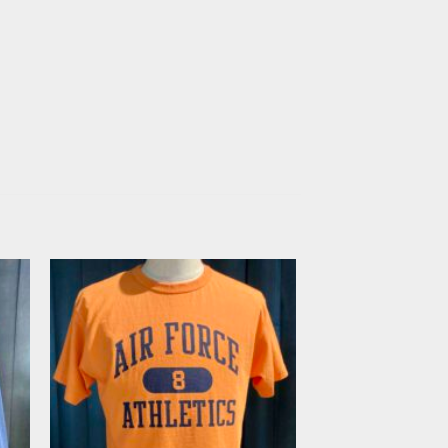
Zur
ste
Wunschliste
en
hinzufügen