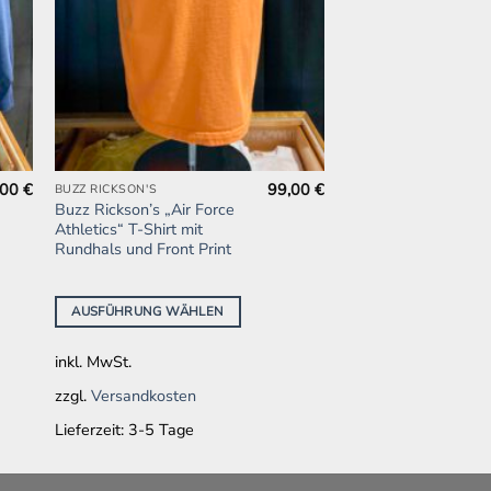
,00
€
99,00
€
BUZZ RICKSON'S
Dieses
Buzz Rickson’s „Air Force
Produkt
Athletics“ T-Shirt mit
weist
Rundhals und Front Print
mehrere
Varianten
AUSFÜHRUNG WÄHLEN
auf.
Die
inkl. MwSt.
Optionen
können
zzgl.
Versandkosten
auf
Lieferzeit:
3-5 Tage
der
Produktseite