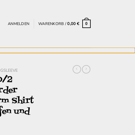
ANMELDEN
WARENKORB /
0,00
€
0
GSLEEVE
0/2
rder
rm Shirt
fen und