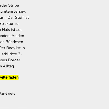
rder Stripe
äumtem Jersey,
arn. Der Stoff ist
Struktur zu
 Hals ist aus
unden. An den
den Bündchen
er Body ist in
e schlichte 2-
ieses Border
n Alltag.
ille fallen
t und nicht