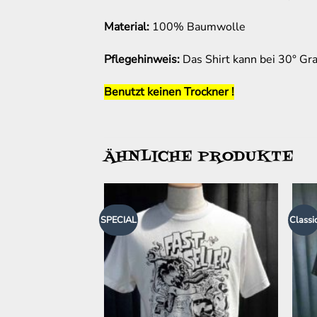
Material:
100% Baumwolle
Pflegehinweis:
Das Shirt kann bei 30° G
Benutzt keinen Trockner !
ÄHNLICHE PRODUKTE
SPECIAL
Classi
Zur
Zur
Wunschliste
Wunschliste
hinzufügen
hinzufügen