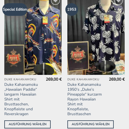
Zur
Zur
Special Edition
1953
Wunschliste
Wunschliste
hinzufügen
hinzufügen
269,00
€
269,00
€
Dieses
Dieses
DUKE KAHANAMOKU
DUKE KAHANAMOKU
Duke Kahanamoku
Duke Kahanamoku
Produkt
Produkt
„Hawaiian Paddle“
1950’s „Duke’s
weist
weist
langarm Hawaiian
Pineapple“ kurzarm
mehrere
mehrere
Shirt mit
Rayon Hawaiian
Brusttaschen,
Shirt mit
Varianten
Varianten
Knopfleiste und
Knopfleiste,
auf.
auf.
Reverskragen
Brusttaschen
Die
Die
Optionen
Optionen
AUSFÜHRUNG WÄHLEN
AUSFÜHRUNG WÄHLEN
können
können