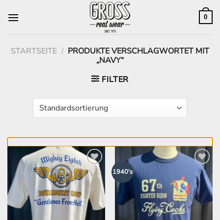
Zum
Inhalt
0
springen
STARTSEITE
/
PRODUKTE VERSCHLAGWORTET MIT
„NAVY“
FILTER
Zur
Zur
1940's
Wunschliste
Wunschliste
hinzufügen
hinzufügen