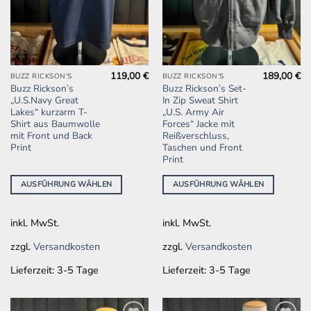
119,00
€
189,00
€
Dieses
Dieses
BUZZ RICKSON'S
BUZZ RICKSON'S
Buzz Rickson’s
Buzz Rickson’s Set-
Produkt
Produkt
„U.S.Navy Great
In Zip Sweat Shirt
weist
weist
Lakes“ kurzarm T-
„U.S. Army Air
mehrere
mehrere
Shirt aus Baumwolle
Forces“ Jacke mit
mit Front und Back
Reißverschluss,
Varianten
Varianten
Print
Taschen und Front
auf.
auf.
Print
Die
Die
Optionen
Optionen
AUSFÜHRUNG WÄHLEN
AUSFÜHRUNG WÄHLEN
können
können
auf
auf
inkl. MwSt.
inkl. MwSt.
der
der
Produktseite
Produktseite
zzgl.
Versandkosten
zzgl.
Versandkosten
gewählt
gewählt
werden
werden
Lieferzeit:
3-5 Tage
Lieferzeit:
3-5 Tage