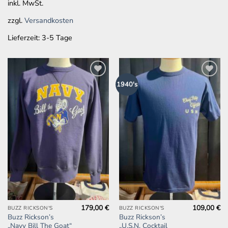
inkl. MwSt.
können
auf
zzgl.
Versandkosten
der
Lieferzeit:
3-5 Tage
Produktseite
gewählt
werden
Zur
Zur
1940's
Wunschliste
Wunschliste
hinzufügen
hinzufügen
179,00
€
109,00
€
Dieses
Dieses
BUZZ RICKSON'S
BUZZ RICKSON'S
Buzz Rickson’s
Buzz Rickson’s
Produkt
Produkt
„Navy Bill The Goat“
„U.S.N. Cocktail