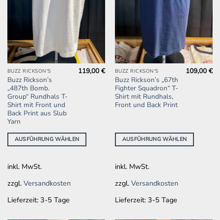
119,00
€
109,00
€
Dieses
Dieses
BUZZ RICKSON'S
BUZZ RICKSON'S
Buzz Rickson’s
Buzz Rickson’s „67th
Produkt
Produkt
„487th Bomb.
Fighter Squadron“ T-
weist
weist
Group“ Rundhals T-
Shirt mit Rundhals,
mehrere
mehrere
Shirt mit Front und
Front und Back Print
Back Print aus Slub
Varianten
Varianten
Yarn
auf.
auf.
Die
Die
AUSFÜHRUNG WÄHLEN
AUSFÜHRUNG WÄHLEN
Optionen
Optionen
können
können
auf
auf
inkl. MwSt.
inkl. MwSt.
der
der
zzgl.
Versandkosten
zzgl.
Versandkosten
Produktseite
Produktseite
gewählt
gewählt
Lieferzeit:
3-5 Tage
Lieferzeit:
3-5 Tage
werden
werden