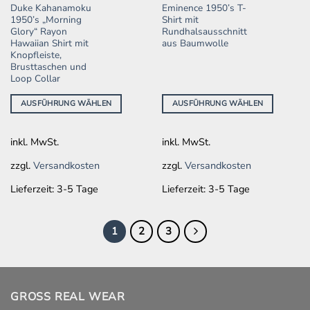
Duke Kahanamoku
Eminence 1950’s T-
Produkt
Produkt
1950’s „Morning
Shirt mit
weist
weist
Glory“ Rayon
Rundhalsausschnitt
mehrere
mehrere
Hawaiian Shirt mit
aus Baumwolle
Knopfleiste,
Varianten
Varianten
Brusttaschen und
auf.
auf.
Loop Collar
Die
Die
Optionen
Optionen
AUSFÜHRUNG WÄHLEN
AUSFÜHRUNG WÄHLEN
können
können
auf
auf
inkl. MwSt.
inkl. MwSt.
der
der
Produktseite
Produktseite
zzgl.
Versandkosten
zzgl.
Versandkosten
gewählt
gewählt
werden
werden
Lieferzeit:
3-5 Tage
Lieferzeit:
3-5 Tage
1
2
3
GROSS REAL WEAR