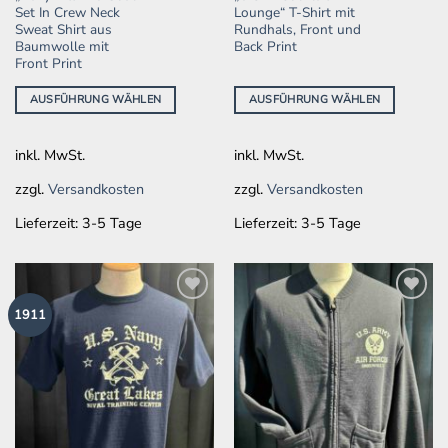
weist
weist
Set In Crew Neck
Lounge“ T-Shirt mit
mehrere
mehrere
Sweat Shirt aus
Rundhals, Front und
Baumwolle mit
Back Print
Varianten
Varianten
Front Print
auf.
auf.
Die
Die
AUSFÜHRUNG WÄHLEN
AUSFÜHRUNG WÄHLEN
Optionen
Optionen
können
können
auf
auf
inkl. MwSt.
inkl. MwSt.
der
der
zzgl.
Versandkosten
zzgl.
Versandkosten
Produktseite
Produktseite
gewählt
gewählt
Lieferzeit:
3-5 Tage
Lieferzeit:
3-5 Tage
werden
werden
Zur
Zur
1911
Wunschliste
Wunschliste
hinzufügen
hinzufügen