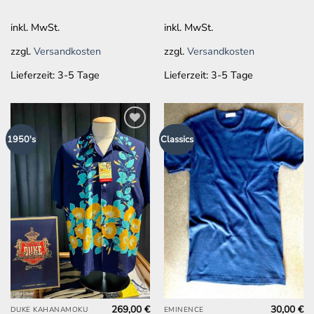
auf
auf
inkl. MwSt.
inkl. MwSt.
der
der
Produktseite
Produktseite
zzgl.
Versandkosten
zzgl.
Versandkosten
gewählt
gewählt
werden
werden
Lieferzeit:
3-5 Tage
Lieferzeit:
3-5 Tage
Zur
Zur
1950's
Classics
Wunschliste
Wunschliste
hinzufügen
hinzufügen
269,00
€
30,00
€
Dieses
Dieses
DUKE KAHANAMOKU
EMINENCE