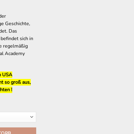
der
ge Geschichte,
det. Das
efindet sich in
ie regelmäßig
val Academy
en USA
ht so groß aus,
hten !
KORB