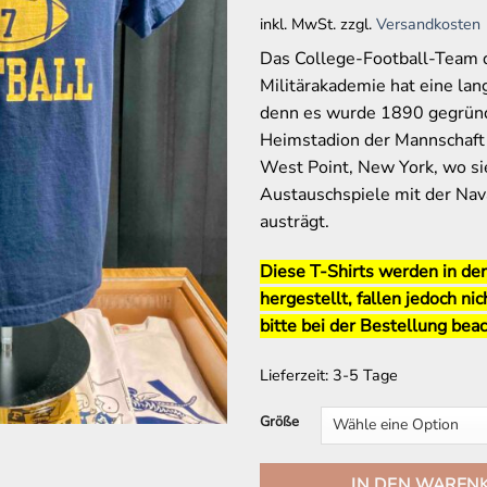
inkl. MwSt.
zzgl.
Versandkosten
Das College-Football-Team 
Militärakademie hat eine lan
denn es wurde 1890 gegrün
Heimstadion der Mannschaft b
West Point, New York, wo s
Austauschspiele mit der Na
austrägt.
Diese T-Shirts werden in d
hergestellt, fallen jedoch nic
bitte bei der Bestellung beac
Lieferzeit:
3-5 Tage
Größe
IN DEN WAREN