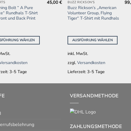
45,00
€
99
RTS
BUZZ RICKSON'S
es
Dieses
ning Bolt “ A Pure
Buzz Rickson’s „American
kt
Produkt
e“ Rundhals T-Shirt
Volunteer Group, Flying
weist
ront und Back Print
Tiger“ T-Shirt mit Rundhals
ere
mehrere
nten
Varianten
auf.
SFÜHRUNG WÄHLEN
AUSFÜHRUNG WÄHLEN
Die
onen
Optionen
 MwSt.
inkl. MwSt.
en
können
Versandkosten
zzgl.
Versandkosten
auf
der
rzeit:
3-5 Tage
Lieferzeit:
3-5 Tage
ktseite
Produktseite
hlt
gewählt
en
werden
FE
VERSANDMETHODE
B
errufsbelehrung
ZAHLUNGSMETHODE