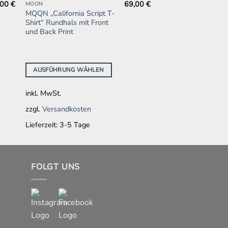
,00
€
69,00
€
MOON
Dieses
MQQN „California Script T-
Produkt
Shirt“ Rundhals mit Front
weist
und Back Print
mehrere
Varianten
auf.
AUSFÜHRUNG WÄHLEN
Die
Optionen
inkl. MwSt.
können
zzgl.
Versandkosten
auf
der
Lieferzeit:
3-5 Tage
Produktseite
gewählt
werden
FOLGT UNS