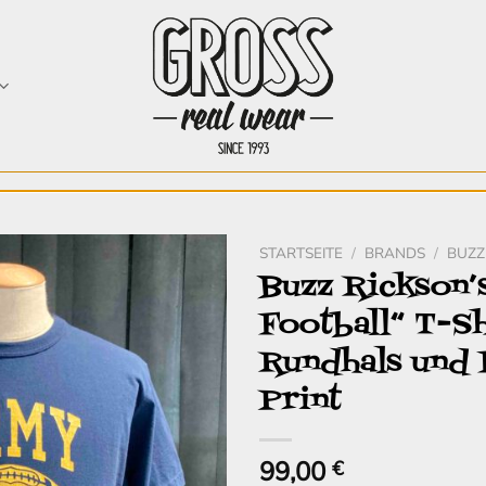
STARTSEITE
/
BRANDS
/
BUZZ
Buzz Rickson’
Zur
Football“ T-Sh
Wunschliste
hinzufügen
Rundhals und 
Print
99,00
€