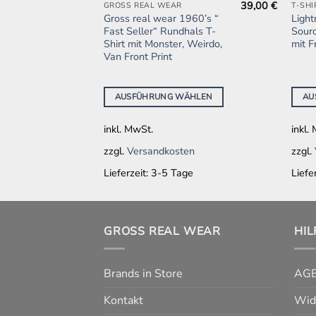
39,00
€
39,00
€
GROSS REAL WEAR
T-SHI
Dieses
Dies
960’s
Gross real wear 1960’s “
Light
Produkt
Produ
s T-Shirt
Fast Seller“ Rundhals T-
Sourc
weist
weist
do Surfer
Shirt mit Monster, Weirdo,
mit F
Van Front Print
mehrere
mehr
Varianten
Varia
auf.
auf.
ÄHLEN
AUSFÜHRUNG WÄHLEN
AU
Die
Die
Optionen
Opti
inkl. MwSt.
inkl.
können
könn
en
zzgl.
Versandkosten
zzgl.
auf
auf
der
der
ge
Lieferzeit:
3-5 Tage
Liefe
Produktseite
Produ
gewählt
gewä
werden
werd
GROSS REAL WEAR
HIL
Brands in Store
AG
Kontakt
Wid