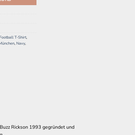
ootball T-Shirt
,
 München
,
Navy
,
 Buzz Rickson 1993 gegründet und
g.