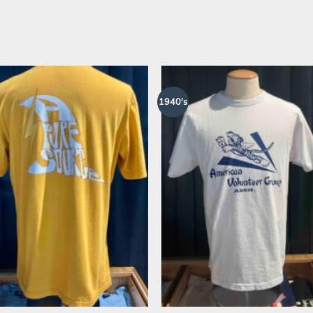
1940's
Zur
Zur
Wunschliste
Wunschli
hinzufügen
hinzufüg