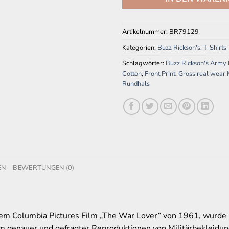
Artikelnummer:
BR79129
Kategorien:
Buzz Rickson's
,
T-Shirts
Schlagwörter:
Buzz Rickson's Army F
Cotton
,
Front Print
,
Gross real wear
Rundhals
EN
BEWERTUNGEN (0)
em Columbia Pictures Film „The War Lover“ von 1961, wurde
em genauer und gefragter Reproduktionen von Militärbekleidun