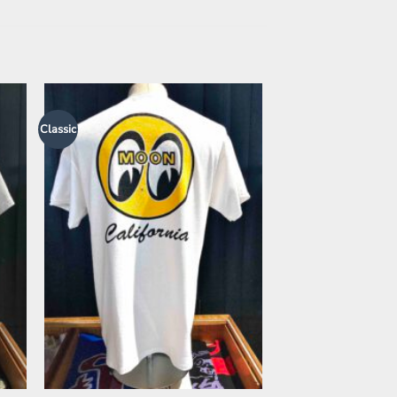
Classic
Zur
ste
Wunschliste
en
hinzufügen