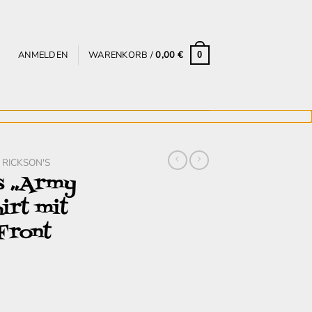
ANMELDEN
WARENKORB /
0,00
€
0
 RICKSON'S
s „Army
irt mit
Front