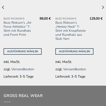
99,00
€
129,00
€
Dieses
Dieses
BUZZ RICKSON'S
BUZZ RICKSON'S
Buzz Rickson’s „Air
Buzz Rickson’s
Produkt
Produkt
Force Athletics“ T-
„Henley Neck“ T-
weist
weist
Shirt mit Rundhals
Shirt mit Knopfleiste
mehrere
mehrere
und Front Print
und Rundhals aus
Slub Yarn
Varianten
Varianten
auf.
auf.
Die
Die
AUSFÜHRUNG WÄHLEN
AUSFÜHRUNG WÄHLEN
Optionen
Optionen
können
können
inkl. MwSt.
inkl. MwSt.
auf
auf
der
der
zzgl.
Versandkosten
zzgl.
Versandkosten
Produktseite
Produktseite
Lieferzeit:
3-5 Tage
Lieferzeit:
3-5 Tage
gewählt
gewählt
werden
werden
GROSS REAL WEAR