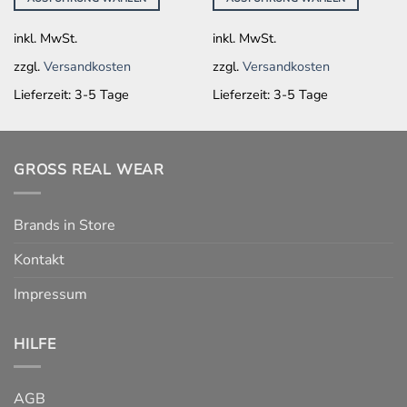
Optionen
Optionen
können
können
inkl. MwSt.
inkl. MwSt.
auf
auf
der
der
zzgl.
Versandkosten
zzgl.
Versandkosten
Produktseite
Produktseite
Lieferzeit:
3-5 Tage
Lieferzeit:
3-5 Tage
gewählt
gewählt
werden
werden
GROSS REAL WEAR
Brands in Store
Kontakt
Impressum
HILFE
AGB