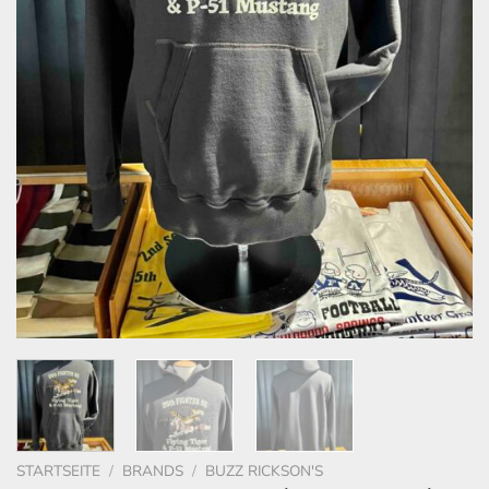
STARTSEITE
/
BRANDS
/
BUZZ RICKSON'S