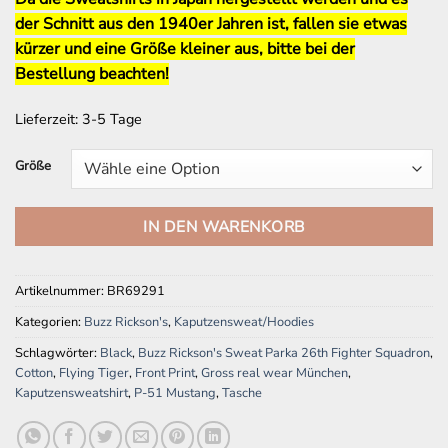
der Schnitt aus den 1940er Jahren ist, fallen sie etwas
kürzer und eine Größe kleiner aus, bitte bei der
Bestellung beachten!
Lieferzeit:
3-5 Tage
Größe
IN DEN WARENKORB
Artikelnummer:
BR69291
Kategorien:
Buzz Rickson's
,
Kaputzensweat/Hoodies
Schlagwörter:
Black
,
Buzz Rickson's Sweat Parka 26th Fighter Squadron
,
Cotton
,
Flying Tiger
,
Front Print
,
Gross real wear München
,
Kaputzensweatshirt
,
P-51 Mustang
,
Tasche