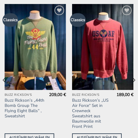
Zur
Zur
Classics
Classics
Wunschliste
Wunschliste
hinzufügen
hinzufügen
209,00
€
189,00
€
Dieses
Dieses
BUZZ RICKSON'S
BUZZ RICKSON'S
Buzz Rickson’s „44th
Buzz Rickson’s „US
Produkt
Produkt
Bomb Group The
Air Force“ Set in
weist
weist
Flying Eight Balls“ ,
Crewneck
mehrere
mehrere
Sweatshirt
Sweatshirt aus
Baumwolle mit
Varianten
Varianten
Front Print
auf.
auf.
Die
Die
AUSFÜHRUNG WÄHLEN
AUSFÜHRUNG WÄHLEN